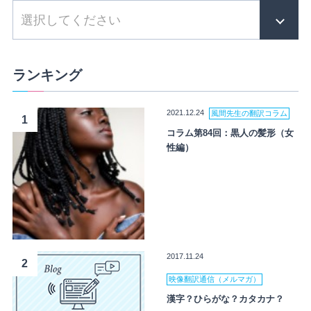
ランキング
2021.12.24
風間先生の翻訳コラム
1
コラム第84回：黒人の髪形（女
性編）
2017.11.24
2
映像翻訳通信（メルマガ）
漢字？ひらがな？カタカナ？