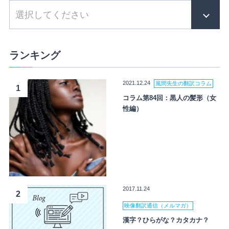
ランキング
2021.12.24
風間先生の翻訳コラム
1
コラム第84回：黒人の髪形（女
性編）
2017.11.24
2
映像翻訳通信（メルマガ）
漢字？ひらがな？カタカナ？