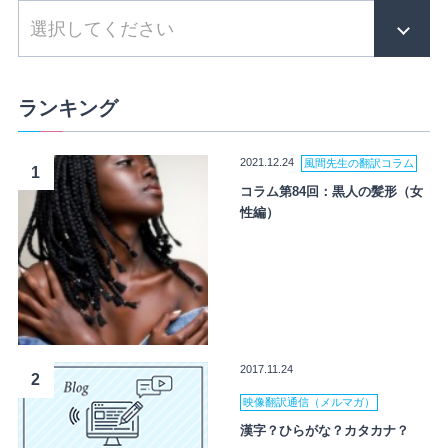
ランキング
2021.12.24
風間先生の翻訳コラム
1
コラム第84回：黒人の髪形（女
性編）
2017.11.24
2
映像翻訳通信（メルマガ）
漢字？ひらがな？カタカナ？