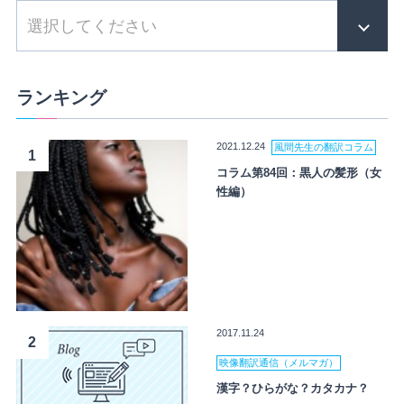
ランキング
2021.12.24
風間先生の翻訳コラム
1
コラム第84回：黒人の髪形（女
性編）
2017.11.24
2
映像翻訳通信（メルマガ）
漢字？ひらがな？カタカナ？