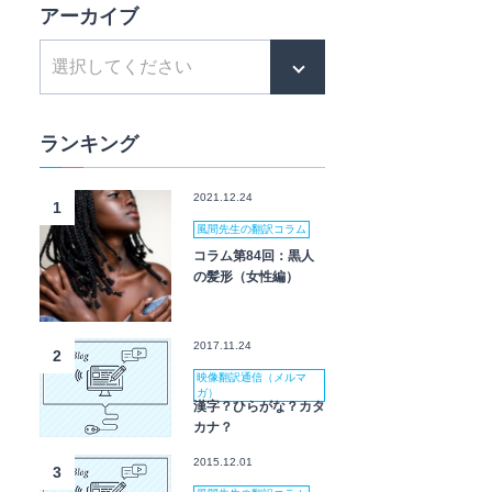
アーカイブ
ランキング
2021.12.24
1
風間先生の翻訳コラム
コラム第84回：黒人
の髪形（女性編）
2017.11.24
2
映像翻訳通信（メルマ
ガ）
漢字？ひらがな？カタ
カナ？
2015.12.01
3