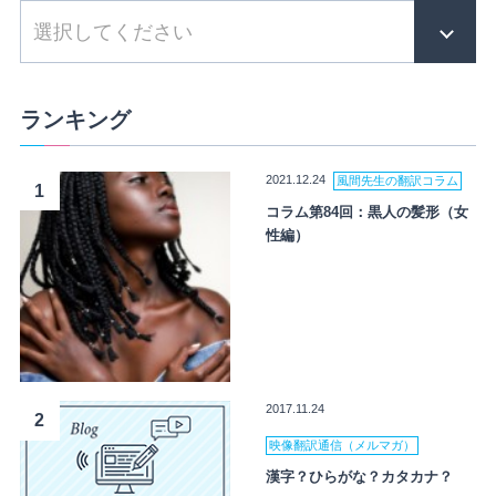
ランキング
2021.12.24
風間先生の翻訳コラム
1
コラム第84回：黒人の髪形（女
性編）
2017.11.24
2
映像翻訳通信（メルマガ）
漢字？ひらがな？カタカナ？