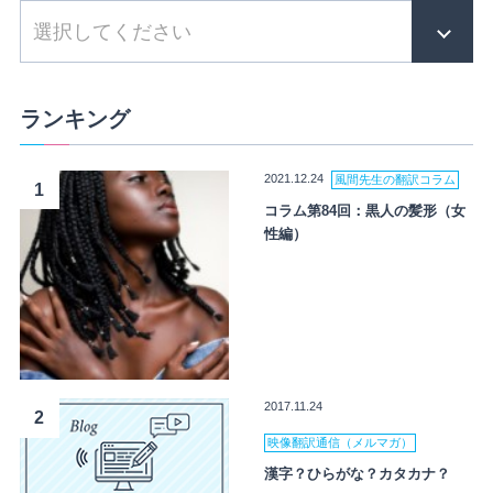
ランキング
2021.12.24
風間先生の翻訳コラム
1
コラム第84回：黒人の髪形（女
性編）
2017.11.24
2
映像翻訳通信（メルマガ）
漢字？ひらがな？カタカナ？