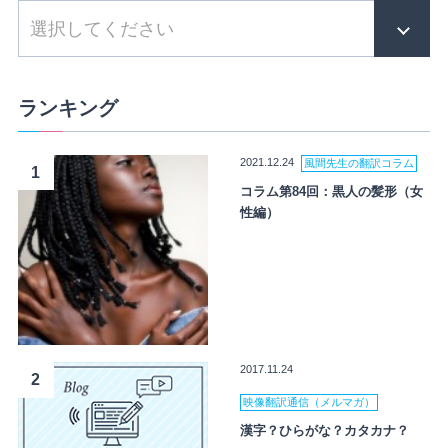
ランキング
2021.12.24
風間先生の翻訳コラム
1
コラム第84回：黒人の髪形（女
性編）
2017.11.24
2
映像翻訳通信（メルマガ）
漢字？ひらがな？カタカナ？