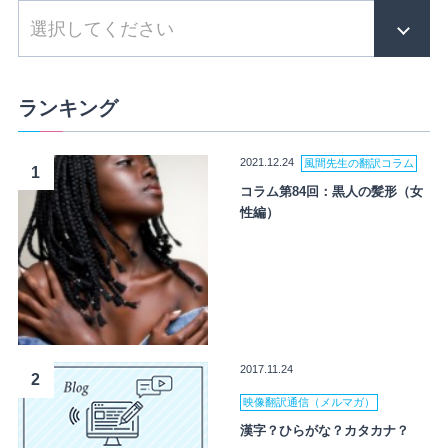
ランキング
2021.12.24
風間先生の翻訳コラム
1
コラム第84回：黒人の髪形（女
性編）
2017.11.24
2
映像翻訳通信（メルマガ）
漢字？ひらがな？カタカナ？