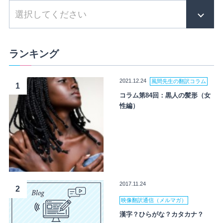
ランキング
2021.12.24
風間先生の翻訳コラム
1
コラム第84回：黒人の髪形（女
性編）
2017.11.24
2
映像翻訳通信（メルマガ）
漢字？ひらがな？カタカナ？