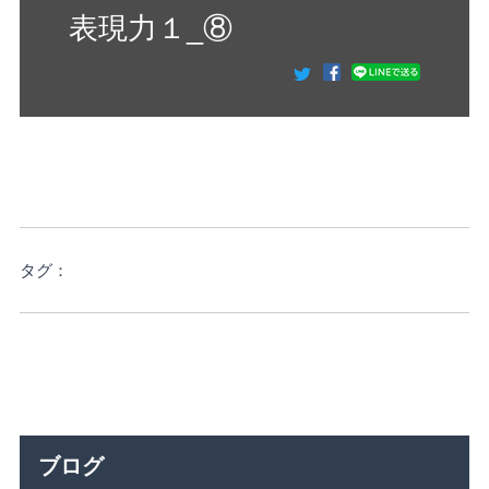
表現力１_⑧
タグ：
ブログ