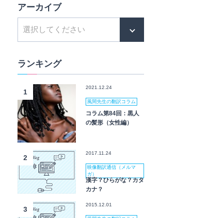
アーカイブ
ランキング
2021.12.24
1
風間先生の翻訳コラム
コラム第84回：黒人
の髪形（女性編）
2017.11.24
2
映像翻訳通信（メルマ
ガ）
漢字？ひらがな？カタ
カナ？
2015.12.01
3