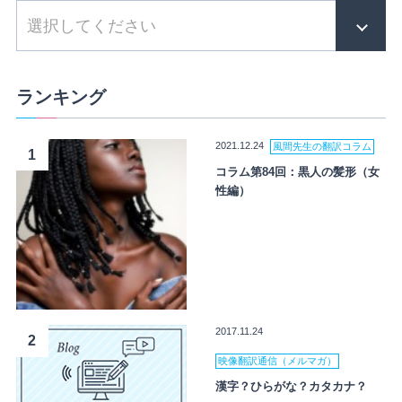
ランキング
2021.12.24
風間先生の翻訳コラム
1
コラム第84回：黒人の髪形（女
性編）
2017.11.24
2
映像翻訳通信（メルマガ）
漢字？ひらがな？カタカナ？