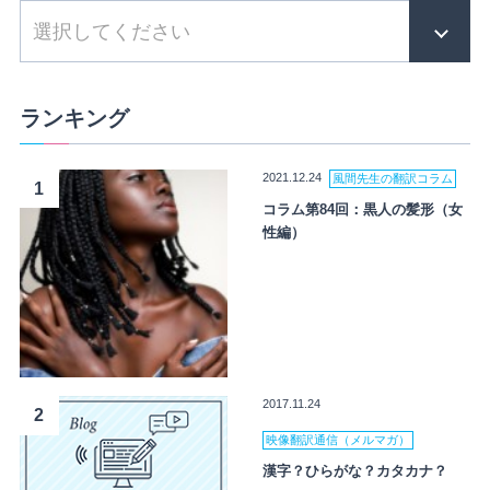
ランキング
2021.12.24
風間先生の翻訳コラム
1
コラム第84回：黒人の髪形（女
性編）
2017.11.24
2
映像翻訳通信（メルマガ）
漢字？ひらがな？カタカナ？