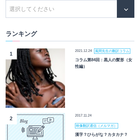
ランキング
2021.12.24
風間先生の翻訳コラム
1
コラム第84回：黒人の髪形（女
性編）
2017.11.24
2
映像翻訳通信（メルマガ）
漢字？ひらがな？カタカナ？