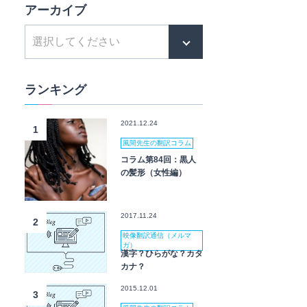
アーカイブ
ランキング
2021.12.24
1
風間先生の翻訳コラム
コラム第84回：黒人
の髪形（女性編）
2017.11.24
2
映像翻訳通信（メルマ
ガ）
漢字？ひらがな？カタ
カナ？
2015.12.01
3