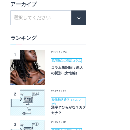
アーカイブ
ランキング
2021.12.24
1
風間先生の翻訳コラム
コラム第84回：黒人
の髪形（女性編）
2017.11.24
2
映像翻訳通信（メルマ
ガ）
漢字？ひらがな？カタ
カナ？
2015.12.01
3