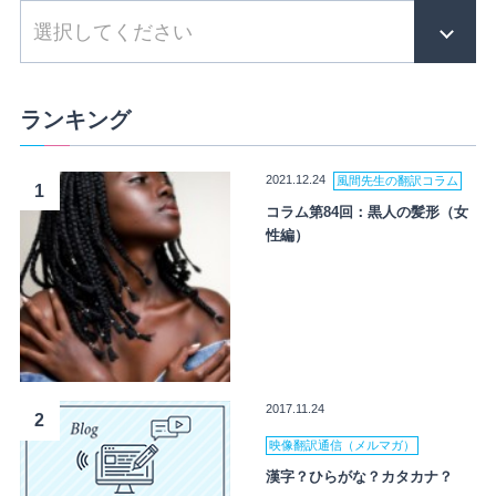
ランキング
2021.12.24
風間先生の翻訳コラム
1
コラム第84回：黒人の髪形（女
性編）
2017.11.24
2
映像翻訳通信（メルマガ）
漢字？ひらがな？カタカナ？