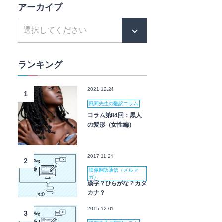
アーカイブ
ランキング
2021.12.24
1
風間先生の翻訳コラム
コラム第84回：黒人
の髪形（女性編）
2017.11.24
2
映像翻訳通信（メルマ
ガ）
漢字？ひらがな？カタ
カナ？
2015.12.01
3