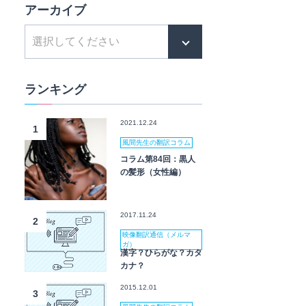
アーカイブ
ランキング
2021.12.24
1
風間先生の翻訳コラム
コラム第84回：黒人
の髪形（女性編）
2017.11.24
2
映像翻訳通信（メルマ
ガ）
漢字？ひらがな？カタ
カナ？
2015.12.01
3