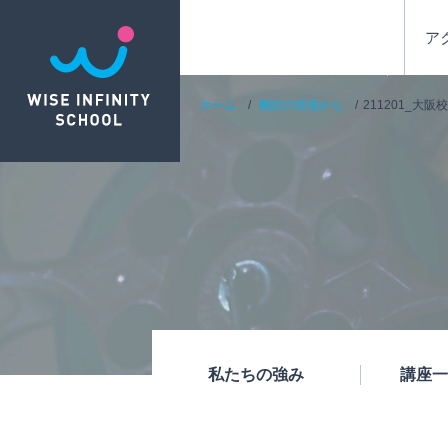
ア
ホーム
翻訳の現場から
211201_大
私たちの強み
講座一