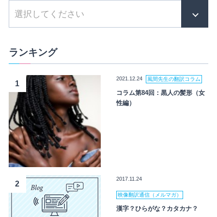
ランキング
2021.12.24
風間先生の翻訳コラム
1
コラム第84回：黒人の髪形（女
性編）
2017.11.24
2
映像翻訳通信（メルマガ）
漢字？ひらがな？カタカナ？