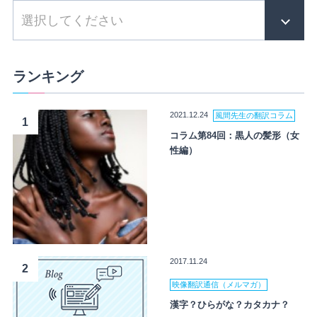
ランキング
2021.12.24
風間先生の翻訳コラム
1
コラム第84回：黒人の髪形（女
性編）
2017.11.24
2
映像翻訳通信（メルマガ）
漢字？ひらがな？カタカナ？