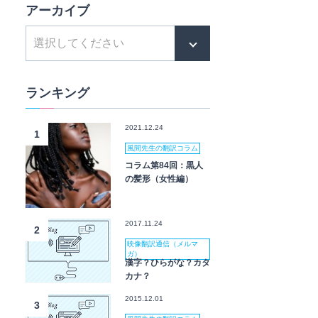
アーカイブ
ランキング
2021.12.24
1
風間先生の翻訳コラム
コラム第84回：黒人
の髪形（女性編）
2017.11.24
2
映像翻訳通信（メルマ
ガ）
漢字？ひらがな？カタ
カナ？
2015.12.01
3