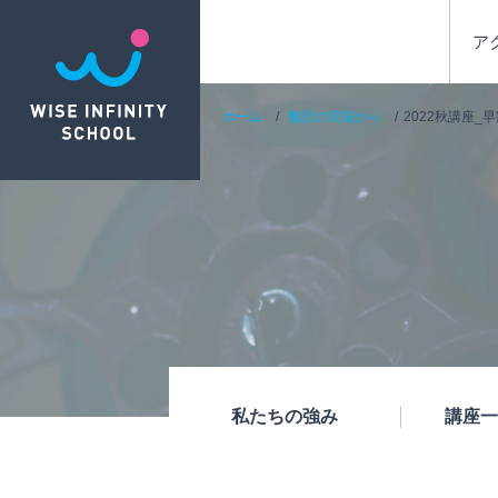
ア
ホーム
翻訳の現場から
2022秋講座_
私たちの強み
講座一