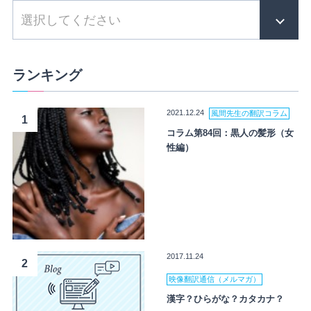
ランキング
2021.12.24
風間先生の翻訳コラム
1
コラム第84回：黒人の髪形（女
性編）
2017.11.24
2
映像翻訳通信（メルマガ）
漢字？ひらがな？カタカナ？