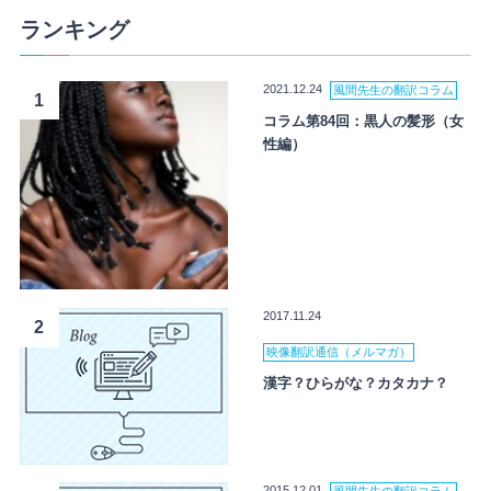
ランキング
2021.12.24
風間先生の翻訳コラム
1
コラム第84回：黒人の髪形（女
性編）
2017.11.24
2
映像翻訳通信（メルマガ）
漢字？ひらがな？カタカナ？
2015.12.01