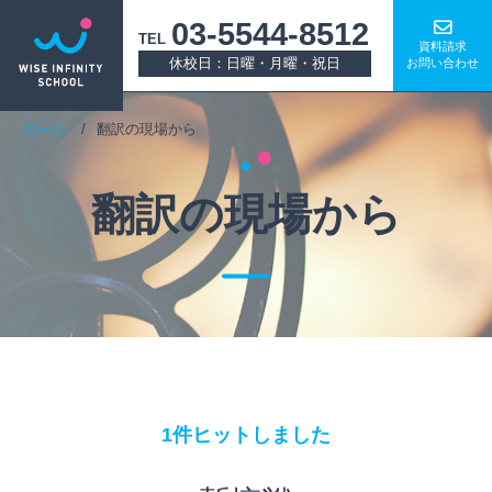
03-5544-8512
TEL
資料請求
休校日：日曜・月曜・祝日
お問い合わせ
ホーム
翻訳の現場から
翻訳の現場から
1件ヒットしました