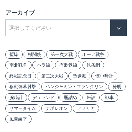
アーカイブ
塹壕
機関銃
第一次大戦
ボーア戦争
南北戦争
バラ線
有刺鉄線
鉄条網
終戦記念日
第二次大戦
塹壕戦
懐中時計
移動弾幕射撃
ベンジャミン・フランクリン
発明
腕時計
デュランド
瓶詰め
缶詰
戦車
サマータイム
ナポレオン
アメリカ
風間綾平