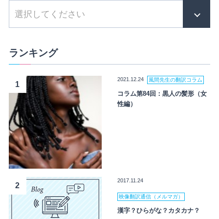
ランキング
2021.12.24
風間先生の翻訳コラム
1
コラム第84回：黒人の髪形（女
性編）
2017.11.24
2
映像翻訳通信（メルマガ）
漢字？ひらがな？カタカナ？