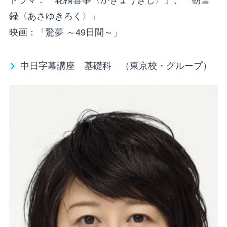
ドラマ：「花轎喜事〈かきょうきじ〉」、「朝雪
録〈あさゆきろく〉」
映画：「驚夢 ～49日間～」
中日字幕講座 基礎科 （東京校・グループ）