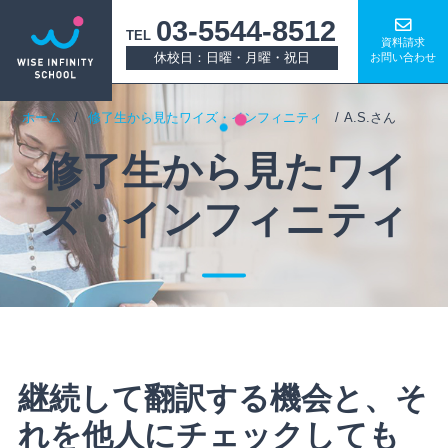
03-5544-8512
TEL
資料請求
休校日：日曜・月曜・祝日
お問い合わせ
ホーム
修了生から見たワイズ・インフィニティ
A.S.さん
修了生から見たワイ
ズ・インフィニティ
継続して翻訳する機会と、そ
れを他人にチェックしても