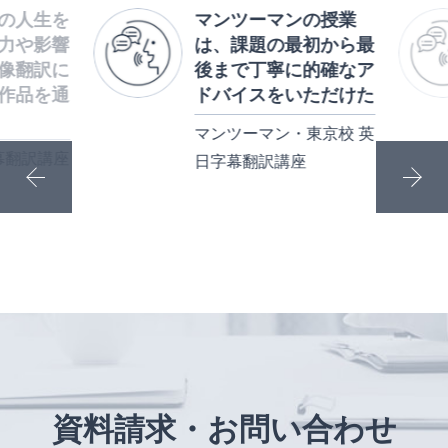
の人生を
マンツーマンの授業
力や影響
は、課題の最初から最
像翻訳に
後まで丁寧に的確なア
作品を通
ドバイスをいただけた
マンツーマン・東京校 英
翻訳講座
日字幕翻訳講座
資料請求・お問い合わせ