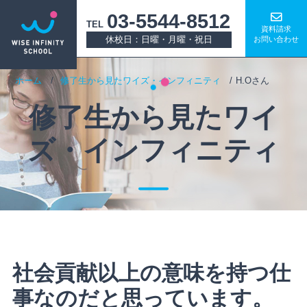
03-5544-8512
TEL
資料請求
休校日：日曜・月曜・祝日
お問い合わせ
ホーム
修了生から見たワイズ・インフィニティ
H.Oさん
修了生から見たワイ
ズ・インフィニティ
社会貢献以上の意味を持つ仕
事なのだと思っています。