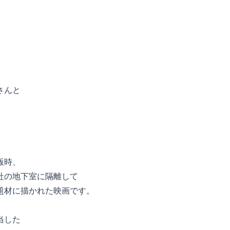
さんと
版時、
社の地下室に隔離して
題材に描かれた映画です。
当した