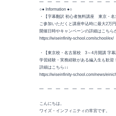
━ ━ ━ ━ ━ ━ ━ ━ ━
○● Information ●○
・【字幕翻訳 初心者無料講座 東京・
ご参加いただくと講座申込時に最大2万
開催日時やキャンペーンの詳細はこちらか
https://wiseinfinity-school.com/school/ex/
・【東京校・名古屋校 3～4月開講 字幕
学習経験・実務経験がある編入生も歓迎
詳細はこちら↓↓
https://wiseinfinity-school.com/news/eini
━ ━ ━ ━ ━ ━ ━ ━ ━ 
こんにちは。
ワイズ・インフィニティの常宮です。