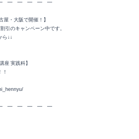
 ━ ━ ━ ━ ━ ━
名古屋・大阪で開催！】
円割引のキャンペーン中です。
ら↓↓
講座 実践科】
！！
chi_hennyu/
━ ━ ━ ━ ━ ━