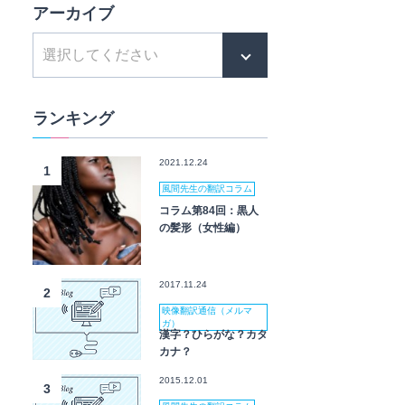
アーカイブ
ランキング
2021.12.24
1
風間先生の翻訳コラム
コラム第84回：黒人
の髪形（女性編）
2017.11.24
2
映像翻訳通信（メルマ
ガ）
漢字？ひらがな？カタ
カナ？
2015.12.01
3