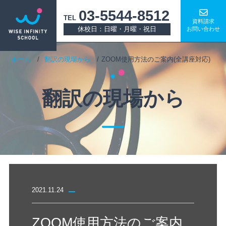
03-5544-8512
TEL
資料請求
休校日：日曜・月曜・祝日
お問い合わせ
ホーム
翻訳の現場から
ZOOM使用方法のご案内(全講座対応)
翻訳の現場から
2021.11.24
ZOOM使用方法のご案内