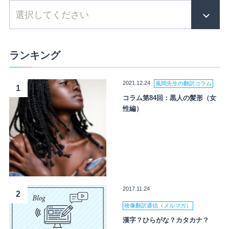
ランキング
2021.12.24
風間先生の翻訳コラム
1
コラム第84回：黒人の髪形（女
性編）
2017.11.24
2
映像翻訳通信（メルマガ）
漢字？ひらがな？カタカナ？