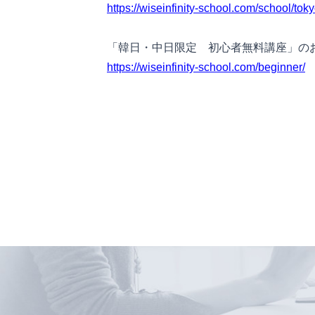
https://wiseinfinity-school.com/school/to
「韓日・中日限定 初心者無料講座」の
https://wiseinfinity-school.com/beginner/