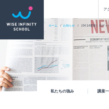
ア
ホーム
お知らせ
［04.14更新］元デ
私たちの強み
講座一