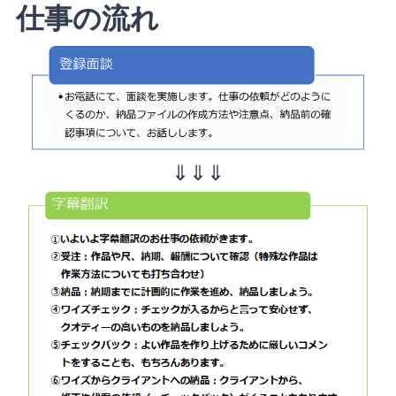
仕事の流れ
⇓⇓⇓