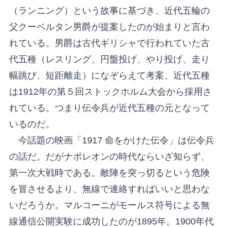
（ランニング）という故事に基づき、近代五輪の
父クーベルタン男爵が提案したのが始まりと言わ
れている。男爵は古代ギリシャで行われていた古
代五種（レスリング、円盤投げ、やり投げ、走り
幅跳び、短距離走）になぞらえて考案、近代五種
は1912年の第５回ストックホルム大会から採用さ
れている。つまり伝令兵が近代五種の元となって
いるのだ。
今話題の映画「1917 命をかけた伝令」は伝令兵
の話だ。だがナポレオンの時代ならいざ知らず、
第一次大戦時である。敵陣を突っ切るという危険
を冒させるより、無線で連絡すればいいと思わな
いだろうか。マルコーニがモールス符号による無
線通信公開実験に成功したのが1895年。1900年代