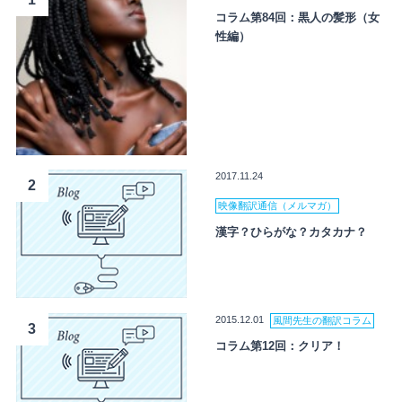
コラム第84回：黒人の髪形（女
性編）
2017.11.24
2
映像翻訳通信（メルマガ）
漢字？ひらがな？カタカナ？
2015.12.01
風間先生の翻訳コラム
3
コラム第12回：クリア！