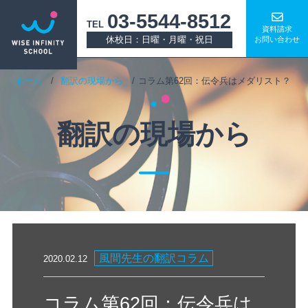
03-5544-8512
TEL
資料請求
休校日：日曜・月曜・祝日
お問い合わせ
ホーム
翻訳の現場から
コラム第62回：伝令兵はメダリスト？
翻訳の現場から
風間先生の翻訳コラム
2020.02.12
コラム第62回：伝令兵は