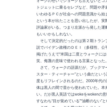
ォークのせいでジョークも言えないとコ
トジェットに乗るセレブなど、問題や矛
いわゆるＰＣが社会への問題意識から始
という本が出たことを思い出したが、実
評論家がいる。つまり左派から発した運
もいいかもしれない。
そして決定的だったのは第２期トランプ
説でバイデン政権のＤＥＩ（多様性、公
掲げたうえで“米国は二度とウォークには
笑、侮蔑の意味で使われる言葉となった
さて、ウォークの語源だが、ブックマーク
スター・ティーチャー”という曲だという説を
度もリフレインされるのだ。2000年代
体は黒人の間で昔から使われていた。本来w
い。だが黒人英語ではwokeをwoken
すなわち“目が覚めている”“油断のない