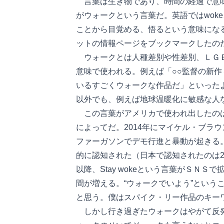
言葉は生き物であり、時間の経過で意味
がウォークという言葉だ。英語ではwok
ことから目覚める、悟るという意味にな
ットの情報ページをブックマークしたのだ
ウォークとは人種差別や性差別、ＬＧＢ
意味で使われる。例えば「○○監督の新
いるすごくウォークな作品だ」といったよ
以外でも、例えば地球温暖化に敏感な人
この言葉がアメリカで使われ出したのは
によってだ。2014年にマイケル・ブラ
ファーガソンでデモ行進と暴動が起きる
的に認知された（日本で認知されたのは2
以降、Stay wokeという言葉がＳＮ
間が増える。“ウォークでいよう”という
と思う。僕はスパイク・リー作品のキーワード
しかし行き過ぎたウォークはやがて反発