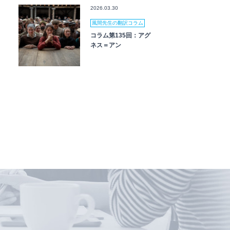
2026.03.30
風間先生の翻訳コラム
コラム第135回：アグ
ネス＝アン