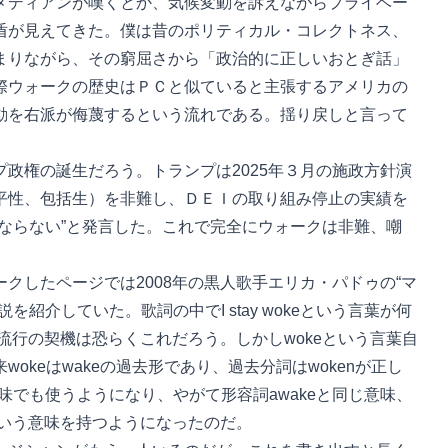
メディアンが嘆くとか、気候変動を訴えながらプライベー
盾が見えてきた。僕は昔のポリティカル・コレクトネス、
まりながら、その窮屈さから「政治的に正しいおとぎ話」
際ウォークの歴史はＰＣと似ていると主張するアメリカの
動を右派が侮蔑するという流れである。揺り戻しと言って
政権の誕生だろう。トランプは2025年３月の施政方針演
平性、包括生）を非難し、ＤＥＩの取り組み停止の実績を
ならない”と発言した。これで完全にウォークは非難、嘲
。
したページでは2008年の黒人歌手エリカ・パドゥの“マ
紹介していた。歌詞の中でI stay wokeという言葉が何
の流行の契機は恐らくこれだろう。しかしwokeという言葉自
okeはwakeの過去形であり、過去分詞はwokenが正し
の意味でも使うようになり、やがて形容詞awakeと同じ意味、
”という意味を持つようになったのだ。