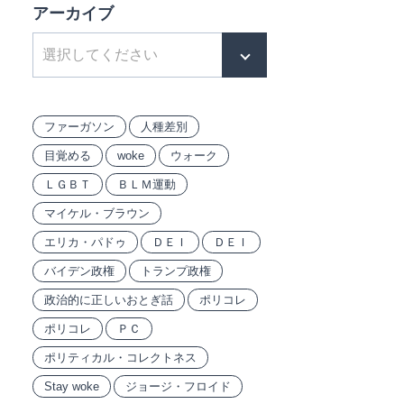
アーカイブ
ファーガソン
人種差別
目覚める
woke
ウォーク
ＬＧＢＴ
ＢＬＭ運動
マイケル・ブラウン
エリカ・パドゥ
ＤＥＩ
ＤＥＩ
バイデン政権
トランプ政権
政治的に正しいおとぎ話
ポリコレ
ポリコレ
ＰＣ
ポリティカル・コレクトネス
Stay woke
ジョージ・フロイド