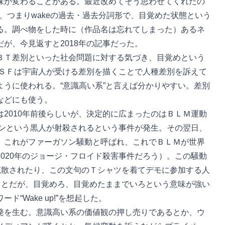
が変わることがある。最近改めてそう思わせてくれたの
e、つまりwakeの過去・過去分詞形で、目覚めた状態という
る。調べ物をした時に（作品名は忘れてしまった）あるネ
が、今見返すと2018年の記事だった。
Ｔ差別といった社会問題に対する気づき、目覚めという
作ＳＦは宇宙人が受ける差別を描くことで人種差別を訴えて
うに使われる。“意識高い系”と言えば分かりやすい。差別
などにも使う。
2010年前後らしいが、決定的に広まったのはＢＬＭ運動
ウンという黒人が射殺されるという事件が発生。その翌日、
。これがファーガソン騒動と呼ばれ、これでＢＬＭが世界
020年のジョージ・フロイド殺害事件だろう）。この騒動
Ｓで拡散されたり、この文句のＴシャツを着てデモに参加する人
ことだが、目覚めろ、目覚めたままでいろという意味が強い
“Wake up!”を想起した。
を生む。意識高い系の価値観の押し売りであるとか、ウ