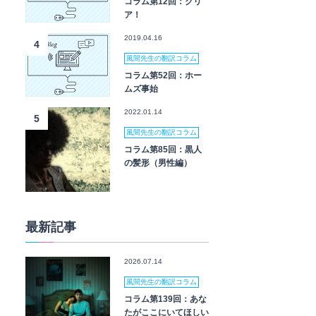
コラム第12回：クリ
ア！
2019.04.16
4
風間先生の翻訳コラム
コラム第52回：ホー
ムズ事始
2022.01.14
5
風間先生の翻訳コラム
コラム第85回：黒人
の髪形（男性編）
最新記事
2026.07.14
風間先生の翻訳コラム
コラム第139回：あな
たがここにいてほしい