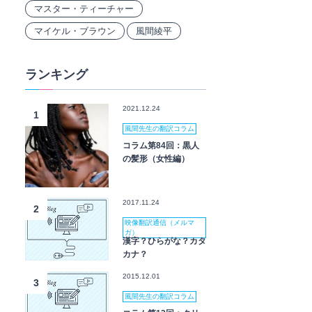
マスター・ティーチャー
マイケル・ブラウン
風間綾平
ランキング
2021.12.24
1
風間先生の翻訳コラム
コラム第84回：黒人
の髪形（女性編）
2017.11.24
2
映像翻訳通信（メルマ
ガ）
漢字？ひらがな？カタ
カナ？
2015.12.01
3
風間先生の翻訳コラム