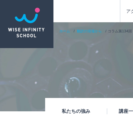
ア
ホーム
翻訳の現場から
コラム第134
私たちの強み
講座一