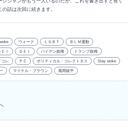
ジシャンがもう一人いるのだが、これを書き出すと長く
この話は次回に続きます。
woke
ウォーク
ＬＧＢＴ
ＢＬＭ運動
ＤＥＩ
ＤＥＩ
バイデン政権
トランプ政権
リコレ
ＰＣ
ポリティカル・コレクトネス
Stay woke
ー
マイケル・ブラウン
風間綾平
へ