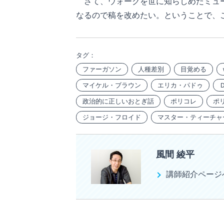
さて、ウォークを世に知らしめたミュー
なるので稿を改めたい。ということで、
タグ：
ファーガソン
人種差別
目覚める
マイケル・ブラウン
エリカ・パドゥ
政治的に正しいおとぎ話
ポリコレ
ポ
ジョージ・フロイド
マスター・ティーチャ
風間 綾平
講師紹介ページ