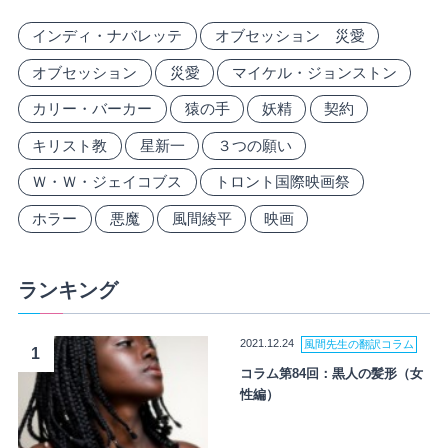
インディ・ナバレッテ
オブセッション 災愛
オブセッション
災愛
マイケル・ジョンストン
カリー・バーカー
猿の手
妖精
契約
キリスト教
星新一
３つの願い
Ｗ・Ｗ・ジェイコブス
トロント国際映画祭
ホラー
悪魔
風間綾平
映画
ランキング
2021.12.24
風間先生の翻訳コラム
1
コラム第84回：黒人の髪形（女
性編）