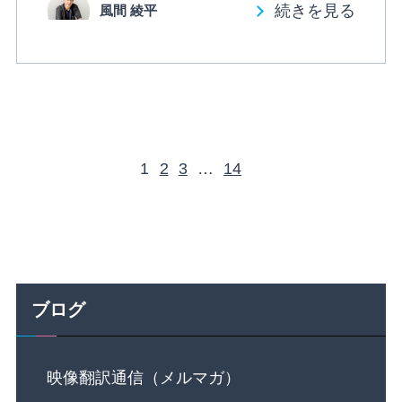
続きを見る
風間 綾平
1
2
3
…
14
ブログ
映像翻訳通信（メルマガ）