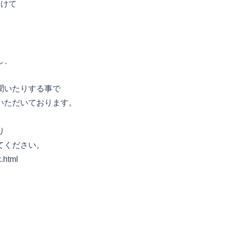
分けて
し、
聞いたりする事で
いただいております。
り
てください。
x.html