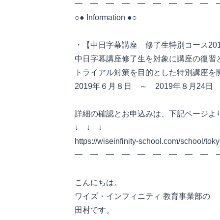
━ ━ ━ ━ ━ ━ ━ ━ ━
○● Information ●○
・【中日字幕講座 修了生特別コース20
中日字幕講座修了生を対象に講座の復習
トライアル対策を目的とした特別講座を
2019年６月８日 ～ 2019年８月24日
詳細の確認とお申込みは、下記ページよ
↓ ↓ ↓
https://wiseinfinity-school.com/school/tok
━ ━ ━ ━ ━ ━ ━ ━ ━ 
こんにちは。
ワイズ・インフィニティ 教育事業部の
田村です。