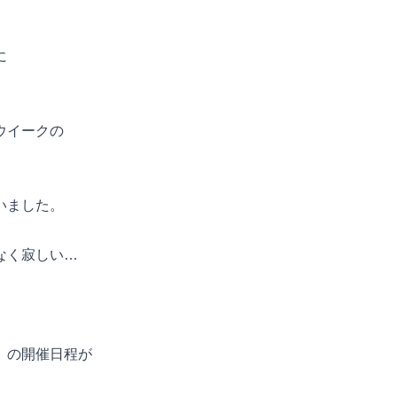
に
ウイークの
し
いました。
なく寂しい…
」の開催日程が