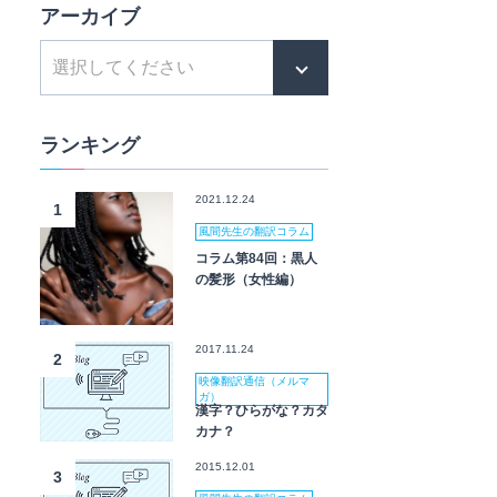
アーカイブ
ランキング
2021.12.24
1
風間先生の翻訳コラム
コラム第84回：黒人
の髪形（女性編）
2017.11.24
2
映像翻訳通信（メルマ
ガ）
漢字？ひらがな？カタ
カナ？
2015.12.01
3