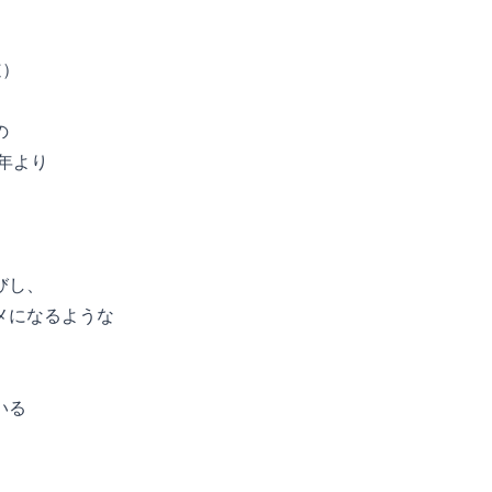
道）
の
年より
びし、
メになるような
いる