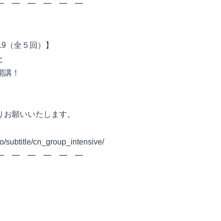
 ━ ━ ━ ━ ━ ━
19（全５回）】
と
開講！
りお願いいたします。
yo/subtitle/cn_group_intensive/
━ ━ ━ ━ ━ ━