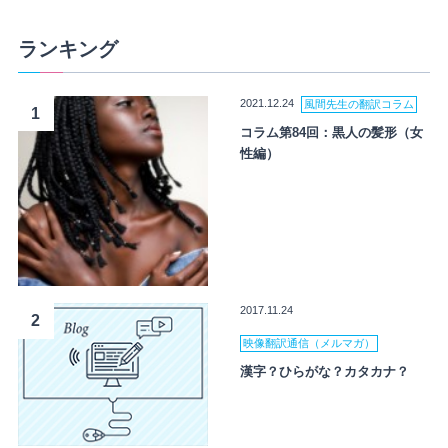
ランキング
2021.12.24
風間先生の翻訳コラム
1
コラム第84回：黒人の髪形（女
性編）
2017.11.24
2
映像翻訳通信（メルマガ）
漢字？ひらがな？カタカナ？