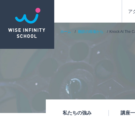
ア
ホーム
翻訳の現場から
Knock At The C
私たちの強み
講座一