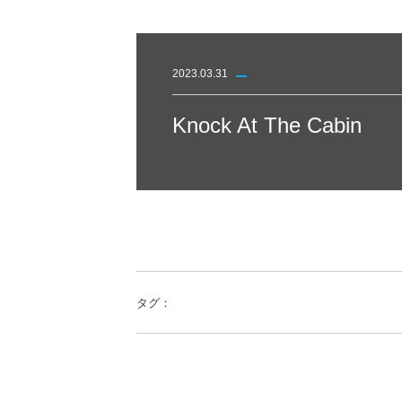
2023.03.31
Knock At The Cabin
タグ：