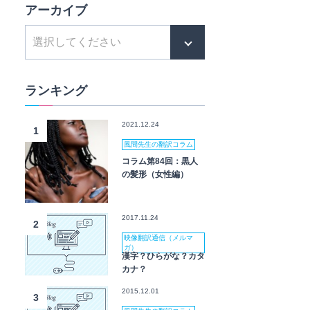
アーカイブ
ランキング
2021.12.24
1
風間先生の翻訳コラム
コラム第84回：黒人
の髪形（女性編）
2017.11.24
2
映像翻訳通信（メルマ
ガ）
漢字？ひらがな？カタ
カナ？
2015.12.01
3