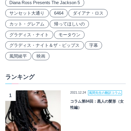
Diana Ross Presents The Jackson 5
サンセット大通り
6464
ダイアナ・ロス
カット・グレアム
帰ってほしいの
グラディス・ナイト
モータウン
グラディス・ナイト＆ザ・ピップス
字幕
風間綾平
映画
ランキング
2021.12.24
風間先生の翻訳コラム
1
コラム第84回：黒人の髪形（女
性編）