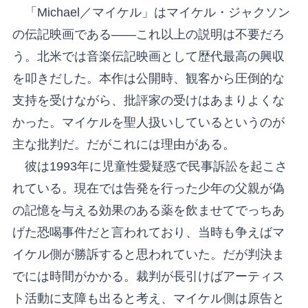
「Michael／マイケル」はマイケル・ジャクソン
の伝記映画である――これ以上の説明は不要だろ
う。北米では音楽伝記映画として歴代最高の興収
を叩きだした。本作は公開時、観客から圧倒的な
支持を受けながら、批評家の受けはあまりよくな
かった。マイケルを聖人扱いしているというのが
主な批判だ。だがこれには理由がある。
彼は1993年に児童性愛疑惑で民事訴訟を起こさ
れている。現在では告発を行った少年の父親が偽
の記憶を与える効果のある薬を飲ませてでっちあ
げた恐喝事件だと言われており、当時も争えばマ
イケル側が勝訴すると思われていた。だが判決ま
でには時間がかかる。裁判が長引けばアーティス
ト活動に支障も出ると考え、マイケル側は原告と