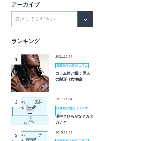
アーカイブ
ランキング
2021.12.24
1
風間先生の翻訳コラム
コラム第84回：黒人
の髪形（女性編）
2017.11.24
2
映像翻訳通信（メルマ
ガ）
漢字？ひらがな？カタ
カナ？
2015.12.01
3