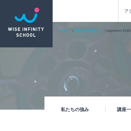
ア
ホーム
翻訳の現場から
napoleon-194
私たちの強み
講座一