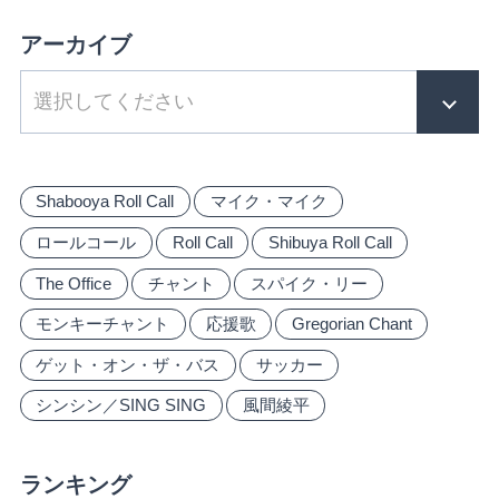
アーカイブ
Shabooya Roll Call
マイク・マイク
ロールコール
Roll Call
Shibuya Roll Call
The Office
チャント
スパイク・リー
モンキーチャント
応援歌
Gregorian Chant
ゲット・オン・ザ・バス
サッカー
シンシン／SING SING
風間綾平
ランキング