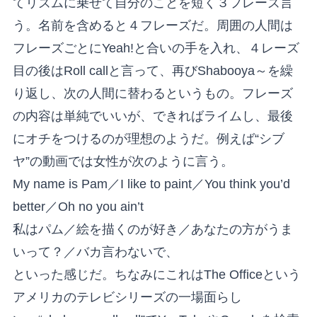
てリズムに乗せて自分のことを短く３フレーズ言
う。名前を含めると４フレーズだ。周囲の人間は
フレーズごとにYeah!と合いの手を入れ、４レーズ
目の後はRoll callと言って、再びShabooya～を繰
り返し、次の人間に替わるというもの。フレーズ
の内容は単純でいいが、できればライムし、最後
にオチをつけるのが理想のようだ。例えば“シブ
ヤ”の動画では女性が次のように言う。
My name is Pam／I like to paint／You think you’d
better／Oh no you ain’t
私はパム／絵を描くのが好き／あなたの方がうま
いって？／バカ言わないで、
といった感じだ。ちなみにこれはThe Officeという
アメリカのテレビシリーズの一場面らし