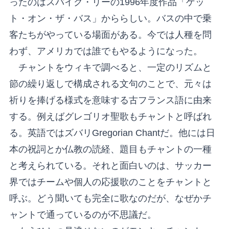
ったのはスパイク・リーの1996年度作品「ゲッ
ト・オン・ザ・バス」かららしい。バスの中で乗
客たちがやっている場面がある。今では人種を問
わず、アメリカでは誰でもやるようになった。
チャントをウィキで調べると、一定のリズムと
節の繰り返しで構成される文句のことで、元々は
祈りを捧げる様式を意味する古フランス語に由来
する。例えばグレゴリオ聖歌もチャントと呼ばれ
る。英語ではズバリGregorian Chantだ。他には日
本の祝詞とか仏教の読経、題目もチャントの一種
と考えられている。それと面白いのは、サッカー
界ではチームや個人の応援歌のことをチャントと
呼ぶ。どう聞いても完全に歌なのだが、なぜかチ
ャントで通っているのが不思議だ。