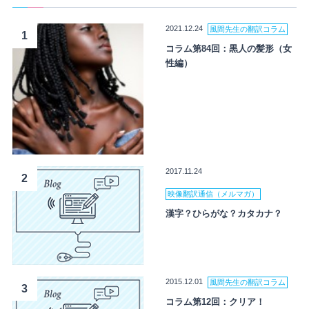
2021.12.24
風間先生の翻訳コラム
1
コラム第84回：黒人の髪形（女
性編）
2017.11.24
2
映像翻訳通信（メルマガ）
漢字？ひらがな？カタカナ？
2015.12.01
風間先生の翻訳コラム
3
コラム第12回：クリア！