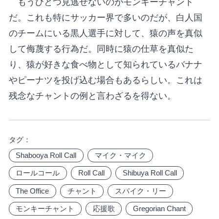
もうひとつ見逃せないのがモンキーチャント
だ。これも特にサッカー界で多いのだが、白人国
のチームにいる黒人選手に対して、猿の声を真似
して侮蔑する行為だ。同時に猿の仕草を真似た
り、猿が好きな食べ物として知られているバナナ
やピーナツを投げ込む場合もあるらしい。これは
残念なチャントの例と言わざるを得ない。
タグ：
Shabooya Roll Call
マイク・マイク
ロールコール
Roll Call
Shibuya Roll Call
The Office
チャント
スパイク・リー
モンキーチャント
応援歌
Gregorian Chant