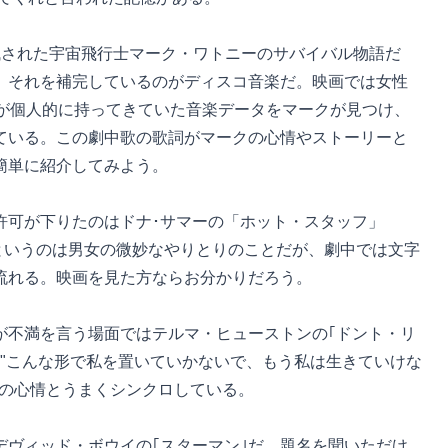
残された宇宙飛行士マーク・ワトニーのサバイバル物語だ
。それを補完しているのがディスコ音楽だ。映画では女性
女が個人的に持ってきていた音楽データをマークが見つけ、
ている。この劇中歌の歌詞がマークの心情やストーリーと
簡単に紹介してみよう。
許可が下りたのはドナ･サマーの「ホット・スタッフ」
というのは男女の微妙なやりとりのことだが、劇中では文字
で流れる。映画を見た方ならお分かりだろう。
が不満を言う場面ではテルマ・ヒューストンの｢ドント・リ
。"こんな形で私を置いていかないで、もう私は生きていけな
クの心情とうまくシンクロしている。
デヴィッド・ボウイの｢スターマン｣だ。題名を聞いただけ