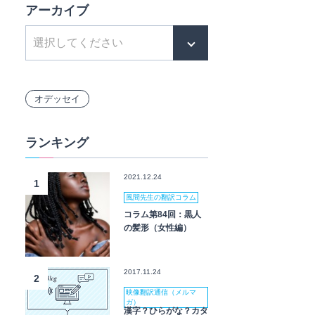
アーカイブ
オデッセイ
ランキング
2021.12.24
1
風間先生の翻訳コラム
コラム第84回：黒人
の髪形（女性編）
2017.11.24
2
映像翻訳通信（メルマ
ガ）
漢字？ひらがな？カタ