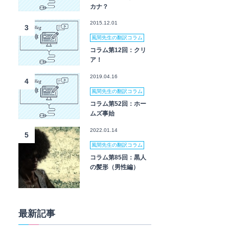
カナ？
2015.12.01
3
風間先生の翻訳コラム
コラム第12回：クリ
ア！
2019.04.16
4
風間先生の翻訳コラム
コラム第52回：ホー
ムズ事始
2022.01.14
5
風間先生の翻訳コラム
コラム第85回：黒人
の髪形（男性編）
最新記事