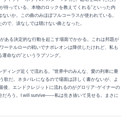
が待っている、本物のロックを教えてくれる"といった内
はないか。この曲のみほぼフルコーラスが使われている。
たので、涙なしでは聴けない曲となった。
クがある決定的な行動を起こす場面でかかる。これは邦題が
"ワーテルローの戦いでナポレオンは降伏したけれど、私も
る運命なの"というラブソング。
ンディング近くで流れる。"世界中のみんな、愛の列車に乗
いう歌だ。ネタバレになるので場面は詳しく書かないが、よ
最後、エンドクレジットに流れるのがグロリア･ゲイナーの
う。I will survive――私は生き抜いて見せる。まさに