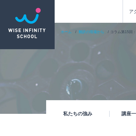
ア
ホーム
翻訳の現場から
コラム第15回
私たちの強み
講座一