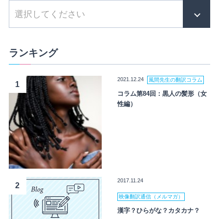
ランキング
2021.12.24
風間先生の翻訳コラム
1
コラム第84回：黒人の髪形（女
性編）
2017.11.24
2
映像翻訳通信（メルマガ）
漢字？ひらがな？カタカナ？