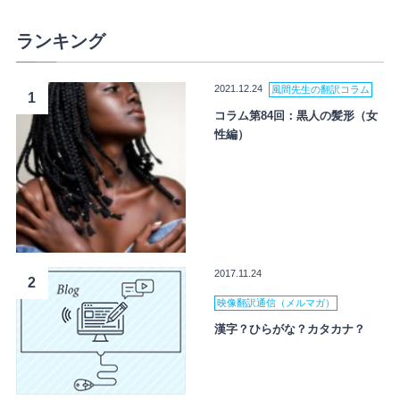
ランキング
2021.12.24
風間先生の翻訳コラム
1
コラム第84回：黒人の髪形（女
性編）
2017.11.24
2
映像翻訳通信（メルマガ）
漢字？ひらがな？カタカナ？