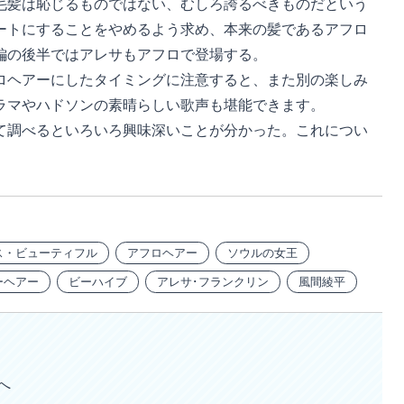
毛髪は恥じるものではない、むしろ誇るべきものだという
ートにすることをやめるよう求め、本来の髪であるアフロ
編の後半ではアレサもアフロで登場する。
ヘアーにしたタイミングに注意すると、また別の楽しみ
ラマやハドソンの素晴らしい歌声も堪能できます。
て調べるといろいろ興味深いことが分かった。これについ
ス・ビューティフル
アフロヘアー
ソウルの女王
ーヘアー
ビーハイブ
アレサ･フランクリン
風間綾平
へ