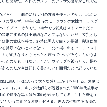
ていた髪形だ。本作のポスターのアレサの髪形がこれであ
だろう――他の髪形は別の方法を使ったのかもしれない
レサに限らず、60年代当時のモータウンの女性コーラスグ
ーハイブで、そうでない場合でも髪質はストレートだっ
の髪形にするのは不思議なことではない。ただ、髪質とし
とは別の意味を持つ。純粋に黒人が白人の髪質、髪形に憧
やる髪形でないといけない――公の場に出るアーティスト
圧力が多少なりともあったと言っていいだろう。というよ
かったのかもしれない。ただ、ウィッグを被ったり、髪を
があるのだが今は詳しく書かない）面倒だとは思っていた
動は1960年代に入って大きな盛り上がりを見せる。運動は
マルコムＸ、キング牧師らが暗殺された1960年代後半か
進的で過激な黒人解放運動が台頭してくる。これと機を同
ル”という文化的な運動が起きる。黒人の特徴である肌の