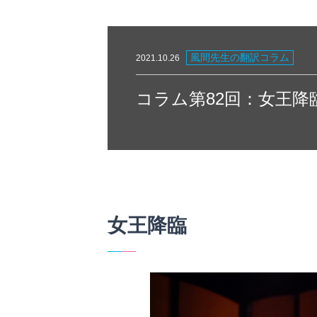
風間先生の翻訳コラム
2021.10.26
コラム第82回：女王降
女王降臨