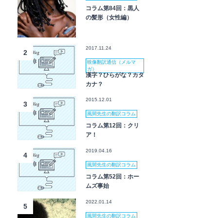
コラム第84回：黒人
の髪形（女性編）
2017.11.24
2
映像翻訳通信（メルマ
ガ）
漢字？ひらがな？カタ
カナ？
2015.12.01
3
風間先生の翻訳コラム
コラム第12回：クリ
ア！
2019.04.16
4
風間先生の翻訳コラム
コラム第52回：ホー
ムズ事始
2022.01.14
5
風間先生の翻訳コラム