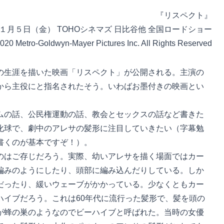
『リスペクト』
１月５日（金） TOHOシネマズ 日比谷他 全国ロードショー
020 Metro-Goldwyn-Mayer Pictures Inc. All Rights Reserved
生涯を描いた映画「リスペクト」が公開される。主演の
から主役にと指名されたそう。いわばお墨付きの映画とい
の話、公民権運動の話、教会とセックスの話など書きた
化球で、劇中のアレサの髪形に注目していきたい（字幕勉
書くのが基本ですぞ！）。
はご存じだろう。実際、幼いアレサを描く場面ではカー
編みのようにしたり、頭部に編み込んだりしている。しか
だったり、緩いウェーブがかかっている。少なくともカー
ハイブだろう。これは60年代に流行った髪形で、髪を頭の
が蜂の巣のようなのでビーハイブと呼ばれた。当時の女優