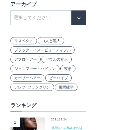
アーカイブ
リスペクト
白人と黒人
ブラック・イス・ビューティフル
アフロヘアー
ソウルの女王
ジェニファー・ハドソン
髪形
カーリーヘアー
ビーハイブ
アレサ･フランクリン
風間綾平
ランキング
2021.12.24
1
風間先生の翻訳コラム