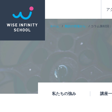
ア
ホーム
翻訳の現場から
コラム第82回
私たちの強み
講座一