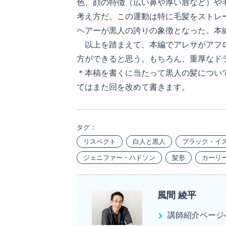
色、顔の特徴（広い鼻や厚い唇など）や
考え方だ。この運動は特に毛髪をストレ
ヘアーが黒人の誇りの象徴となった。本
以上を踏まえて、本編でアレサがアフロ
方ができると思う。もちろん、重厚なド
＊本稿を書くに当たって黒人の髪につい
てはまた回を改めて書きます。
タグ：
リスペクト
白人と黒人
ブラック・イ
ジェニファー・ハドソン
髪形
カーリ
風間 綾平
講師紹介ページ