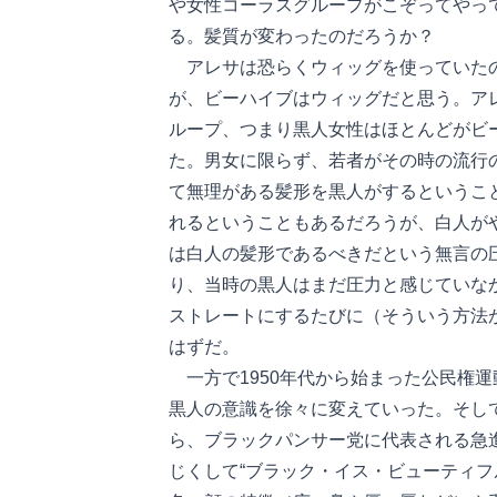
や女性コーラスグループがこぞってやっ
る。髪質が変わったのだろうか？
アレサは恐らくウィッグを使っていたの
が、ビーハイブはウィッグだと思う。ア
ループ、つまり黒人女性はほとんどがビ
た。男女に限らず、若者がその時の流行
て無理がある髪形を黒人がするというこ
れるということもあるだろうが、白人が
は白人の髪形であるべきだという無言の
り、当時の黒人はまだ圧力と感じていな
ストレートにするたびに（そういう方法
はずだ。
一方で1950年代から始まった公民権運
黒人の意識を徐々に変えていった。そして
ら、ブラックパンサー党に代表される急
じくして“ブラック・イス・ビューティフ