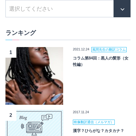
ランキング
2021.12.24
風間先生の翻訳コラム
1
コラム第84回：黒人の髪形（女
性編）
2017.11.24
2
映像翻訳通信（メルマガ）
漢字？ひらがな？カタカナ？