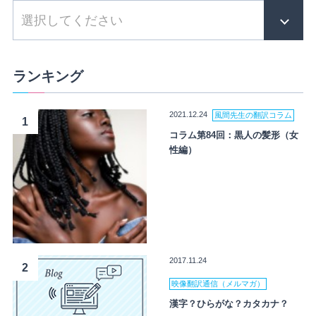
ランキング
2021.12.24
風間先生の翻訳コラム
1
コラム第84回：黒人の髪形（女
性編）
2017.11.24
2
映像翻訳通信（メルマガ）
漢字？ひらがな？カタカナ？