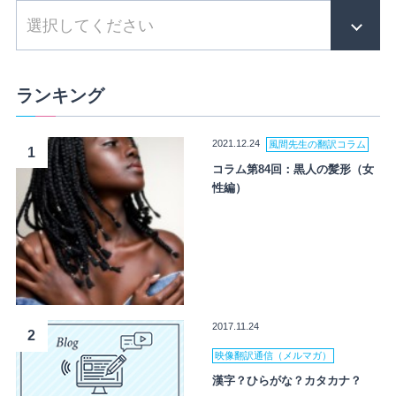
ランキング
2021.12.24
風間先生の翻訳コラム
1
コラム第84回：黒人の髪形（女
性編）
2017.11.24
2
映像翻訳通信（メルマガ）
漢字？ひらがな？カタカナ？