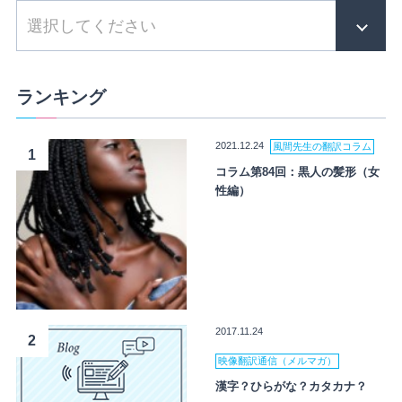
ランキング
2021.12.24
風間先生の翻訳コラム
1
コラム第84回：黒人の髪形（女
性編）
2017.11.24
2
映像翻訳通信（メルマガ）
漢字？ひらがな？カタカナ？